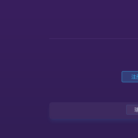
跳转到内容
蓝冠 - ID注册中心_ | 创建你的平台帐号
首页
公司背景
公司动态
解决方案
联络我们